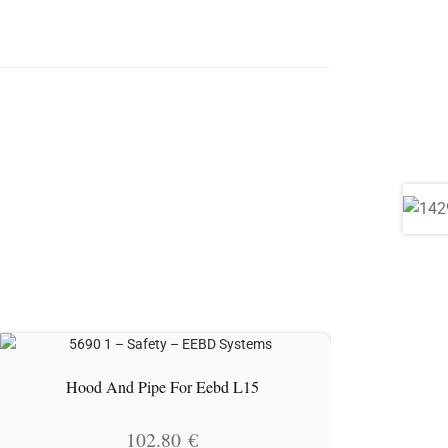
e
Hood And Pipe For Eebd L15
102.80
€