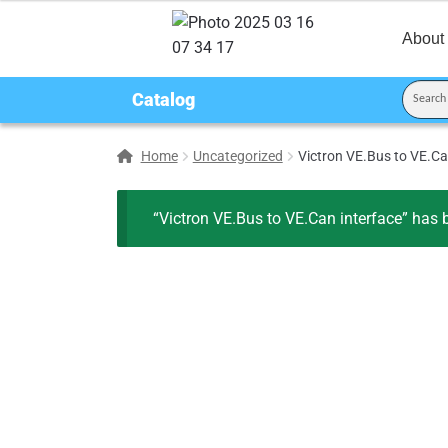
About
Catalog
Home
Uncategorized
Victron VE.Bus to VE.Ca
“Victron VE.Bus to VE.Can interface” has 