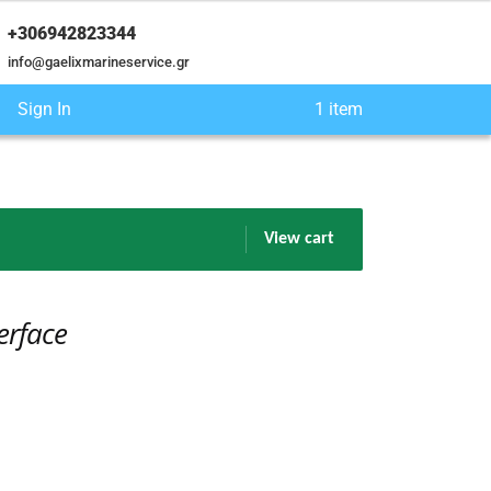
+306942823344
info@gaelixmarineservice.gr
Sign In
1 item
View cart
erface