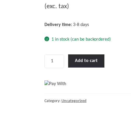
(exc. tax)
t
o
f
Delivery time:
3-8 days
5
1 in stock (can be backordered)
Victron
Add to cart
VE.Bus
to
VE.Can
interface
quantity
Category:
Uncategorized