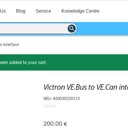
 Us
Blog
Service
Knowledge Centre
n interface
been added to your cart.
Victron VE.Bus to VE.Can int
SKU:
ASS030520115
0
o
200.00
€
u